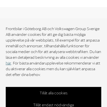
Frontbilar i Göteborg AB och Volkswagen Group Sverige
Köpa bil
AB använder cookies för att ge dig bästa möjliga
upplevelse på vår webbplats, till exempel för att anpassa
Bilverkstad
innehåll och annonser, tillhandahålla funktioner för
sociala medier och för att analysera webbtrafiken. Du kan
läsa en detaljerad beskrivning av alla cookies vi använder
Kontakta oss
här
. För bästa användarupplevelse rekommenderar vi att
du aktiverar alla cookies men du kan självklart anpassa
Välkommen till Frontbilar
det efter dina behov.
Personuppgifts policy
Cookies
Tillåt alla cookies
Copyright © 2023. All rights reserved
Tillåt endast nödvändiga