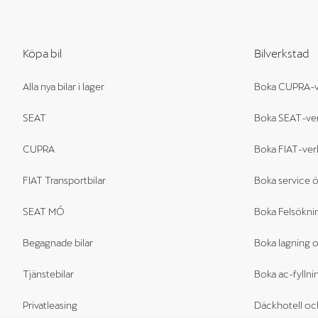
Köpa bil
Bilverkstad
Alla nya bilar i lager
Boka CUPRA-v
SEAT
Boka SEAT-ve
CUPRA
Boka FIAT-ver
FIAT Transportbilar
Boka service 
SEAT MÓ
Boka Felsöknin
Begagnade bilar
Boka lagning o
Tjänstebilar
Boka ac-fyllni
Privatleasing
Däckhotell oc