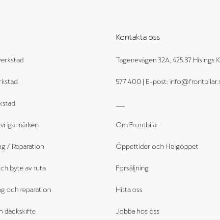
Kontakta oss
erkstad
Tagenevägen 32A, 425 37 Hisings Kä
rkstad
577 400 | E-post: info@frontbilar.
kstad
___
övriga märken
Om Frontbilar
g / Reparation
Öppettider och Helgöppet
ch byte av ruta
Försäljning
ng och reparation
Hitta oss
h däckskifte
Jobba hos oss