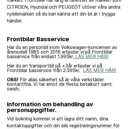
märken. Frontbilar har lång erfarenhet av märken som
CITROEN, Hyundai och PEUGEOT utöver våra andra
nybilsmärken så du kan känna att din bil är i trygga
händer.
Frontbilar Basservice
Har du en personbil inom Volkswagen-koncernen av
årsmodell 1985 och 2016 erbjuder vi på Frontbilar
basservice från endast 1.995kr.
LÄS MER HÄR!
Har du en transportbil på +3år erbjuder vi på
Frontbilar basservice från 2.595kr.
LÄS MER HÄR!
OBS!
För allas säkerhet så är våra verkstäder
kontantfria. Vi tar emot de flesta betalkort samt
swish.
Information om behandling av
personuppgifter.
Vid bokning kommer vi att lagra ditt namn, dina
kontaktuppgifter och din bils registreringsnummer för