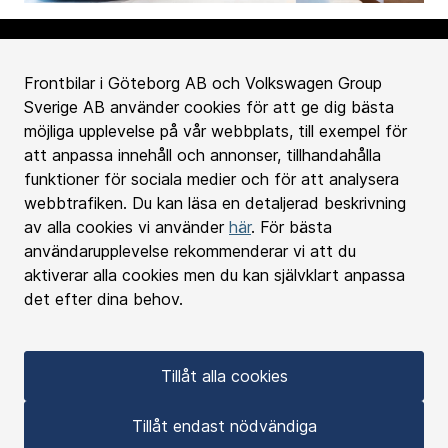
Frontbilar i Göteborg AB och Volkswagen Group
Sverige AB använder cookies för att ge dig bästa
Köpa bil
möjliga upplevelse på vår webbplats, till exempel för
att anpassa innehåll och annonser, tillhandahålla
Bilverkstad
funktioner för sociala medier och för att analysera
webbtrafiken. Du kan läsa en detaljerad beskrivning
av alla cookies vi använder
här
. För bästa
Kontakta oss
användarupplevelse rekommenderar vi att du
aktiverar alla cookies men du kan självklart anpassa
Välkommen till Frontbilar
det efter dina behov.
Personuppgifts policy
Cookies
Tillåt alla cookies
Copyright © 2023. All rights reserved
Tillåt endast nödvändiga